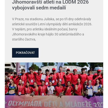
Jihomoravští atleti na LODM 2026
vybojovali sedm medailí
V Praze, na stadionu Juliska, se po tři dny odehrávaly
atletické soutěže Letní olympiády dětí amládeže 2026.
V teplám, pro atletiku ideálním počasí, barvy
Jihomoravského kraje hájilo 30 atletůmladšího a
staršího žactva,
POKRAČOVAT