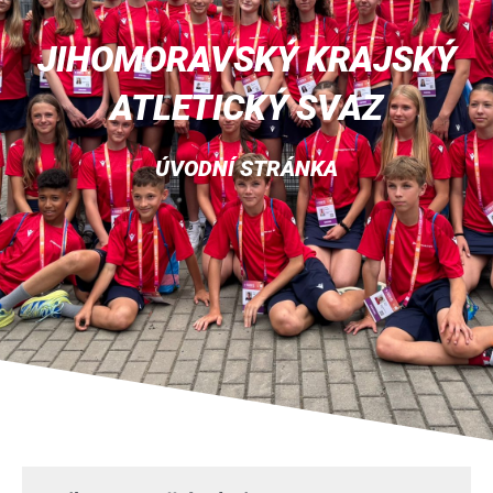
JIHOMORAVSKÝ KRAJSKÝ
ATLETICKÝ SVAZ
ÚVODNÍ STRÁNKA
Page
Page
Page
Page
Page