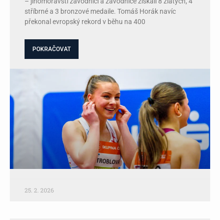
– jihomoravští závodníci a závodnice získali 8 zlatých, 4
stříbrné a 3 bronzové medaile. Tomáš Horák navíc
překonal evropský rekord v běhu na 400
POKRAČOVAT
25. 2. 2026