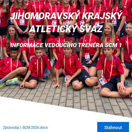
JIHOMORAVSKÝ KRAJSKÝ
ATLETICKÝ SVAZ
INFORMACE VEDOUCÍHO TRENÉRA SCM 1
Stáhnout
Zpravodaj I.-SCM 2026.docx