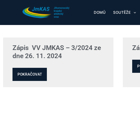
Přeskočit
na
DOMŮ
SOUTĚŽE
obsah
Zápis VV JMKAS – 3/2024 ze
Zá
dne 26. 11. 2024
P
POKRAČOVAT