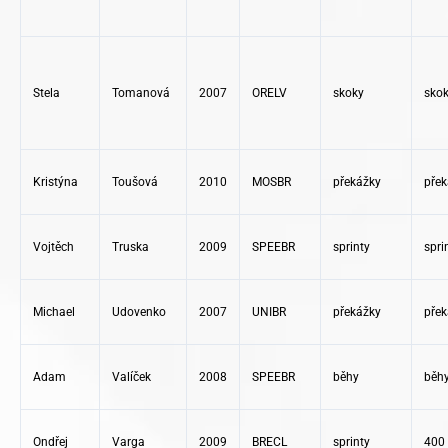
Stela
Tomanová
2007
ORELV
skoky
skok
Kristýna
Toušová
2010
MOSBR
překážky
přek
Vojtěch
Truska
2009
SPEEBR
sprinty
spri
Michael
Udovenko
2007
UNIBR
překážky
přek
Adam
Valíček
2008
SPEEBR
běhy
běh
Ondřej
Varga
2009
BRECL
sprinty
400