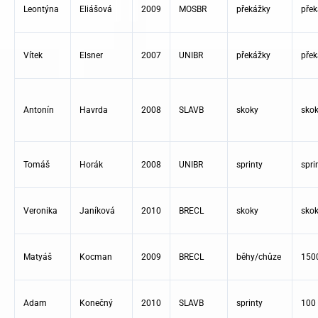
Leontýna
Eliášová
2009
MOSBR
překážky
přek
Vítek
Elsner
2007
UNIBR
překážky
přek
Antonín
Havrda
2008
SLAVB
skoky
skok
Tomáš
Horák
2008
UNIBR
sprinty
spri
Veronika
Janíková
2010
BRECL
skoky
skok
Matyáš
Kocman
2009
BRECL
běhy/chůze
150
Adam
Konečný
2010
SLAVB
sprinty
100