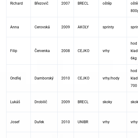
Richard
Březovič
2007
BRECL
oštěp
ošt
800
Anna
Cerovská
2009
AKOLY
sprinty
spri
hod
Filip
Červenka
2008
CEJKO
vrhy
kla
6kg
hod
Ondřej
Damborský
2010
CEJKO
vrhy/hody
kla
700
Lukáš
Drobilič
2009
BRECL
skoky
skok
Josef
Dufek
2010
UNIBR
vrhy
vrhy