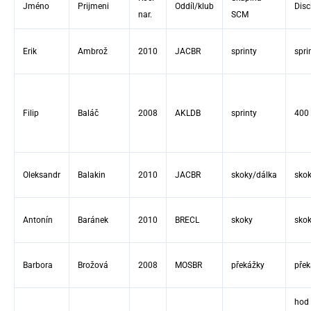
Jméno
Prijmeni
Oddíl/klub
Disc
nar.
SCM
Erik
Ambrož
2010
JACBR
sprinty
spri
Filip
Baláč
2008
AKLDB
sprinty
400
Oleksandr
Balakin
2010
JACBR
skoky/dálka
skok
Antonín
Baránek
2010
BRECL
skoky
skok
Barbora
Brožová
2008
MOSBR
překážky
přek
hod