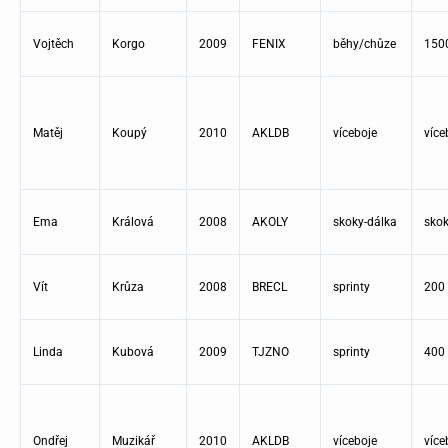
Vojtěch
Korgo
2009
FENIX
běhy/chůze
150
Matěj
Koupý
2010
AKLDB
víceboje
více
Ema
Králová
2008
AKOLY
skoky-dálka
skok
Vít
Krůza
2008
BRECL
sprinty
200
Linda
Kubová
2009
TJZNO
sprinty
400
Ondřej
Muzikář
2010
AKLDB
víceboje
více