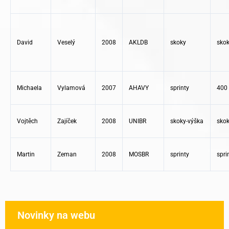
David
Veselý
2008
AKLDB
skoky
skok
Michaela
Vylamová
2007
AHAVY
sprinty
400
Vojtěch
Zajíček
2008
UNIBR
skoky-výška
skok
Martin
Zeman
2008
MOSBR
sprinty
spri
Novinky na webu