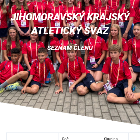
JIHOMORAVSKÝ KRAJSKÝ
ATLETICKÝ SVAZ
SEZNAM ČLENŮ
Roč.
Skupina