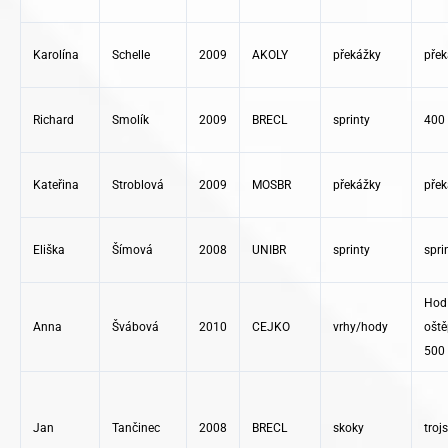
Karolína
Schelle
2009
AKOLY
překážky
přek
Richard
Smolík
2009
BRECL
sprinty
400
Kateřina
Stroblová
2009
MOSBR
překážky
přek
Eliška
Šímová
2008
UNIBR
sprinty
spri
Hod
Anna
Švábová
2010
CEJKO
vrhy/hody
ošt
500
Jan
Tančinec
2008
BRECL
skoky
troj