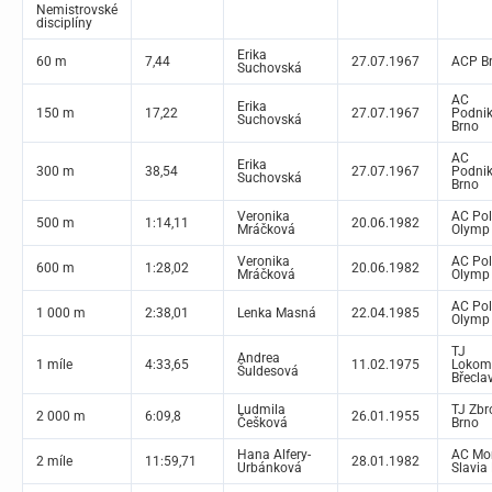
Nemistrovské
disciplíny
Erika
60 m
7,44
27.07.1967
ACP B
Suchovská
AC
Erika
150 m
17,22
27.07.1967
Podnik
Suchovská
Brno
AC
Erika
300 m
38,54
27.07.1967
Podnik
Suchovská
Brno
Veronika
AC Pol
500 m
1:14,11
20.06.1982
Mráčková
Olymp
Veronika
AC Pol
600 m
1:28,02
20.06.1982
Mráčková
Olymp
AC Pol
1 000 m
2:38,01
Lenka Masná
22.04.1985
Olymp
TJ
Andrea
1 míle
4:33,65
11.02.1975
Lokom
Šuldesová
Břecla
Ludmila
TJ Zbr
2 000 m
6:09,8
26.01.1955
Češková
Brno
Hana Alfery-
AC Mo
2 míle
11:59,71
28.01.1982
Urbánková
Slavia