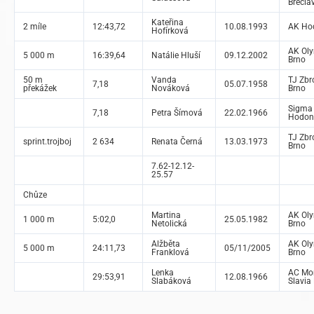
Břecla
Kateřina
2 míle
12:43,72
10.08.1993
AK Ho
Hofírková
AK Ol
5 000 m
16:39,64
Natálie Hluší
09.12.2002
Brno
50 m
Vanda
TJ Zbr
7,18
05.07.1958
překážek
Nováková
Brno
Sigma
7,18
Petra Šímová
22.02.1966
Hodon
TJ Zbr
sprint.trojboj
2 634
Renata Černá
13.03.1973
Brno
7.62-12.12-
25.57
Chůze
Martina
AK Ol
1 000 m
5:02,0
25.05.1982
Netolická
Brno
Alžběta
AK Ol
5 000 m
24:11,73
05/11/2005
Franklová
Brno
Lenka
AC Mo
29:53,91
12.08.1966
Slabáková
Slavia