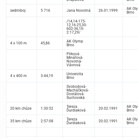
AK Ol
sedmiboj
5 716
Jana Novotná
26.01.1999
Brno
/14,14-175-
12,16-25,30-
602-36,10-
2:17,29/
AK Olymp
4 x 100 m
45,86
Brno
Pírková-
Minářová-
Novotná-
Vávrová
Univerzita
4 x 400 m
3:44,19
Brno
Svobodová-
Macháčková-
Dostálová-
Suchovská
Tereza
AK Ol
20 km chůze
1:30:52
20.02.1991
Ďurdiaková
Brno
Tereza
AK Ol
35 km chůze
2:57:08
20.02.1991
Ďurdiaková
Brno