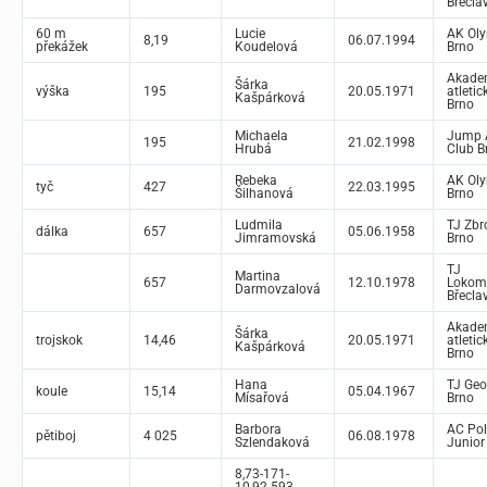
Břecla
60 m
Lucie
AK Ol
8,19
06.07.1994
překážek
Koudelová
Brno
Akade
Šárka
výška
195
20.05.1971
atletic
Kašpárková
Brno
Michaela
Jump A
195
21.02.1998
Hrubá
Club B
Rebeka
AK Ol
tyč
427
22.03.1995
Šilhanová
Brno
Ludmila
TJ Zbr
dálka
657
05.06.1958
Jimramovská
Brno
TJ
Martina
657
12.10.1978
Lokom
Darmovzalová
Břecla
Akade
Šárka
trojskok
14,46
20.05.1971
atletic
Kašpárková
Brno
Hana
TJ Geo
koule
15,14
05.04.1967
Mísařová
Brno
Barbora
AC Pol
pětiboj
4 025
06.08.1978
Szlendaková
Junior
8,73-171-