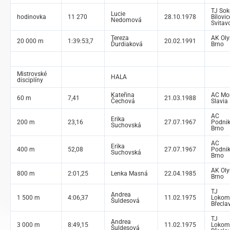
TJ Sok
Lucie
hodinovka
11 270
28.10.1978
Bílovi
Nedomová
Svitav
Tereza
AK Ol
20 000 m
1:39:53,7
20.02.1991
Ďurdiaková
Brno
Mistrovské
HALA
disciplíny
Kateřina
AC Mo
60 m
7,41
21.03.1988
Čechová
Slavia
AC
Erika
200 m
23,16
27.07.1967
Podnik
Suchovská
Brno
AC
Erika
400 m
52,08
27.07.1967
Podnik
Suchovská
Brno
AK Ol
800 m
2:01,25
Lenka Masná
22.04.1985
Brno
TJ
Andrea
1 500 m
4:06,37
11.02.1975
Lokom
Šuldesová
Břecla
TJ
Andrea
3 000 m
8:49,15
11.02.1975
Lokom
Šuldesová