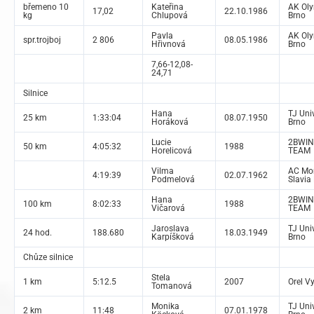
břemeno 10
Kateřina
AK Ol
17,02
22.10.1986
kg
Chlupová
Brno
Pavla
AK Ol
spr.trojboj
2 806
08.05.1986
Hřivnová
Brno
7,66-12,08-
24,71
Silnice
Hana
TJ Uni
25 km
1:33:04
08.07.1950
Horáková
Brno
Lucie
2BWI
50 km
4:05:32
1988
Horelicová
TEAM
Vilma
AC Mo
4:19:39
02.07.1962
Podmelová
Slavia
Hana
2BWI
100 km
8:02:33
1988
Vičarová
TEAM
Jaroslava
TJ Uni
24 hod.
188.680
18.03.1949
Karpíšková
Brno
Chůze silnice
Stela
1 km
5:12.5
2007
Orel V
Tomanová
Monika
TJ Uni
2 km
11:48
07.01.1978