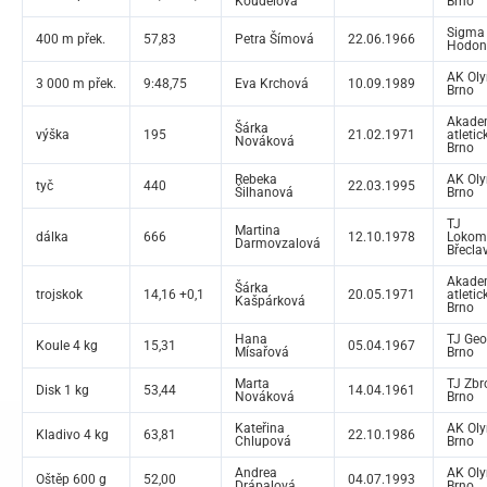
Koudelová
Brno
Sigma
400 m přek.
57,83
Petra Šímová
22.06.1966
Hodon
AK Ol
3 000 m přek.
9:48,75
Eva Krchová
10.09.1989
Brno
Akade
Šárka
výška
195
21.02.1971
atletic
Nováková
Brno
Rebeka
AK Ol
tyč
440
22.03.1995
Šilhanová
Brno
TJ
Martina
dálka
666
12.10.1978
Lokom
Darmovzalová
Břecla
Akade
Šárka
trojskok
14,16 +0,1
20.05.1971
atletic
Kašpárková
Brno
Hana
TJ Geo
Koule 4 kg
15,31
05.04.1967
Mísařová
Brno
Marta
TJ Zbr
Disk 1 kg
53,44
14.04.1961
Nováková
Brno
Kateřina
AK Ol
Kladivo 4 kg
63,81
22.10.1986
Chlupová
Brno
Andrea
AK Ol
Oštěp 600 g
52,00
04.07.1993
Drápalová
Brno