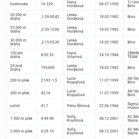
Hana
TJ Uni
hodinovka
16 329
08.07.1950
Horáková
Brno
20 000 m
Lenka
‚1:29:00,42
18.02.1982
Brno
dráha
Horáková
25 000 m
Lenka
‚2:35:12,00
18.02.1982
Brno
dráha
Horáková
30 000 m
Lenka
‚2:15:05,39
18.02.1982
Brno
dráha
Horáková
100 km
Hana
2BWI
8:02:33
24.10.1988
dráha
Vičarová
TEAM
24 hod.
Lenka
195,600
18.02.1982
Brno
Dráha
Horáková
Lucie
AK Ol
200 m přek.
27,93 -1,5
11.07.1999
Krupařová
Brno
Lucie
AK Ol
300 m přek.
42,14
11.07.1999
Krupařová
Brno
Sigma
ručně
41,7
Petra Šímová
22.06.1966
Hodon
Soňa
AC Mo
1 500 m přek.
4:49.98
08.12.2001
Kouřilová
Slavia
Soňa
AC Mo
2 000 m přek.
6:29.19
08.12.2001
Kouřilová
Slavia