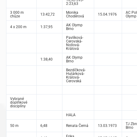
10,92-593-
2:23,63
3 000 m
Monika
AC Pol
13:42,72
15.04.1976
chůze
Choděrová
Olymp
AK Olymp
4 x 200 m
1:37,95
Brno
Pavlíková-
Cerovská-
Nollová-
Králová
AK Olymp
1:38,40
Brno
Bezdíčková-
Hutárková-
Králová-
Cerovská
Vybrané
doplňkové
disciplíny
HALA
TJ Zbr
50 m
6,48
Renata Černá
13.03.1973
Brno
Erika