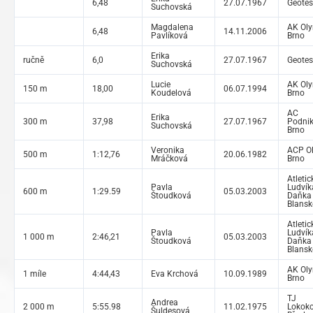
6,48
27.07.1967
Geotes
Suchovská
Magdalena
AK Ol
6,48
14.11.2006
Pavlíková
Brno
Erika
ručně
6,0
27.07.1967
Geotes
Suchovská
Lucie
AK Ol
150 m
18,00
06.07.1994
Koudelová
Brno
AC
Erika
300 m
37,98
27.07.1967
Podnik
Suchovská
Brno
Veronika
ACP O
500 m
1:12,76
20.06.1982
Mráčková
Brno
Atletic
Pavla
Ludvík
600 m
1:29.59
05.03.2003
Štoudková
Daňka
Blansk
Atletic
Pavla
Ludvík
1 000 m
2:46,21
05.03.2003
Štoudková
Daňka
Blansk
AK Ol
1 míle
4:44,43
Eva Krchová
10.09.1989
Brno
TJ
Andrea
2 000 m
5:55.98
11.02.1975
Lokok
Šuldesová