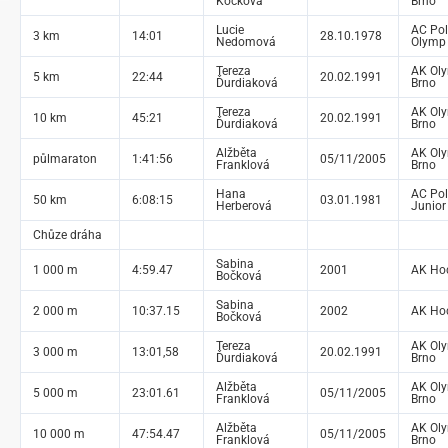
Köcková
Brno
Lucie
AC Pol
3 km
14:01
28.10.1978
Nedomová
Olymp
Tereza
AK Ol
5 km
22:44
20.02.1991
Ďurdiaková
Brno
Tereza
AK Ol
10 km
45:21
20.02.1991
Ďurdiaková
Brno
Alžběta
AK Ol
půlmaraton
1:41:56
05/11/2005
Franklová
Brno
Hana
AC Pol
50 km
6:08:15
03.01.1981
Herberová
Junior
Chůze dráha
Sabina
1 000 m
4:59.47
2001
AK Ho
Bočková
Sabina
2 000 m
10:37.15
2002
AK Ho
Bočková
Tereza
AK Ol
3 000 m
13:01,58
20.02.1991
Ďurdiaková
Brno
Alžběta
AK Ol
5 000 m
23:01.61
05/11/2005
Franklová
Brno
Alžběta
AK Ol
10 000 m
47:54.47
05/11/2005
Franklová
Brno