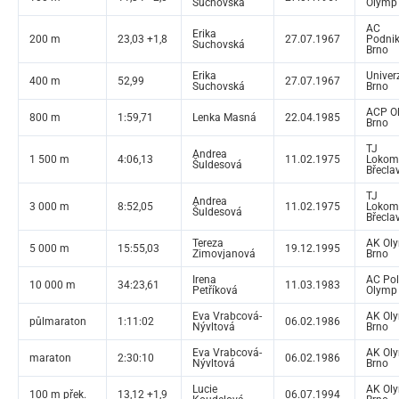
Suchovská
Olymp
AC
Erika
200 m
23,03 +1,8
27.07.1967
Podnik
Suchovská
Brno
Erika
Univer
400 m
52,99
27.07.1967
Suchovská
Brno
ACP O
800 m
1:59,71
Lenka Masná
22.04.1985
Brno
TJ
Andrea
1 500 m
4:06,13
11.02.1975
Lokom
Šuldesová
Břecla
TJ
Andrea
3 000 m
8:52,05
11.02.1975
Lokom
Šuldesová
Břecla
Tereza
AK Ol
5 000 m
15:55,03
19.12.1995
Zimovjanová
Brno
Irena
AC Pol
10 000 m
34:23,61
11.03.1983
Petříková
Olymp
Eva Vrabcová-
AK Ol
půlmaraton
1:11:02
06.02.1986
Nývltová
Brno
Eva Vrabcová-
AK Ol
maraton
2:30:10
06.02.1986
Nývltová
Brno
Lucie
AK Ol
100 m přek.
13,12 +1,9
06.07.1994