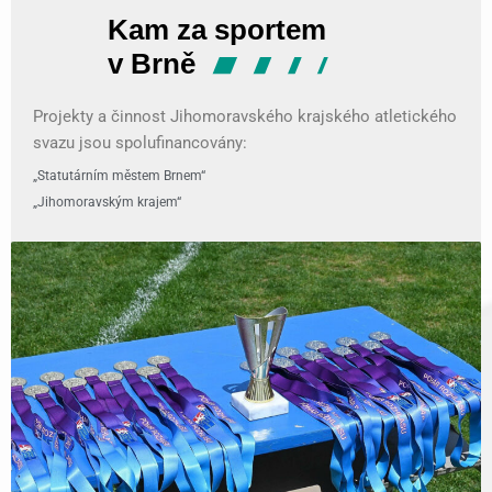
Projekty a činnost Jihomoravského krajského atletického
svazu jsou spolufinancovány:
„Statutárním městem Brnem“
„Jihomoravským krajem“