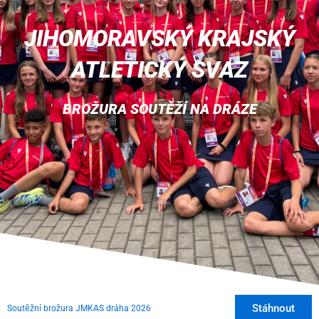
JIHOMORAVSKÝ KRAJSKÝ
ATLETICKÝ SVAZ
BROŽURA SOUTĚŽÍ NA DRÁZE
Stáhnout
Soutěžní brožura JMKAS dráha 2026