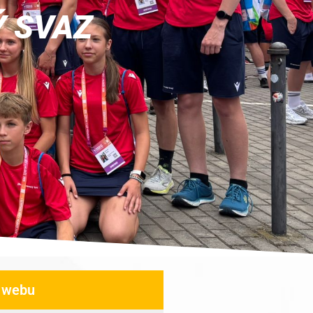
Ý SVAZ
 webu