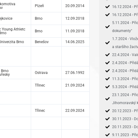
okomotiva
Plzeň
20.09.2014
16.12.2024 - P
av
16.12.2024 - P
jkovice
Brno
12.09.2018
5.11.2024 - Při
c Young Athletc
dokumenty"
Brno
11.09.2018
Brno
1.7.2024 - Vlo
niverzita Brno
Benešov
14.06.2025
a staršího žact
22.4.2024 - Va
2.4.2024 - Přid
 Brno
2.4.2024 - Přid
Ostrava
27.06.1992
vřesky
11.3.2024 - Př
Třinec
21.09.2024
5.3.2024 - Při
23.1.2024 - Př
Jihomoravský k
Třinec
22.09.2024
20.12.2023 - Př
30.11.2023 - Do
20.11.2023 - D
9.11.2023 - Př