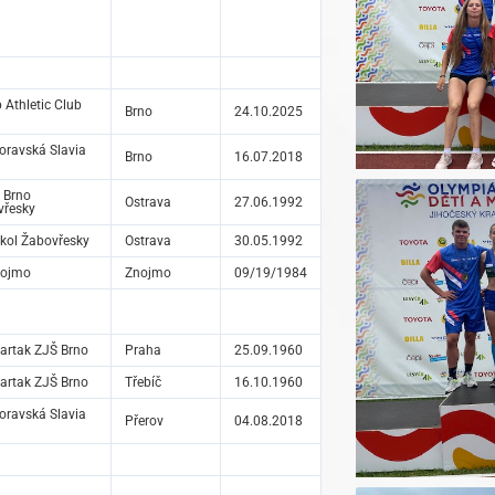
Athletic Club
Brno
24.10.2025
ravská Slavia
Brno
16.07.2018
 Brno
Ostrava
27.06.1992
vřesky
kol Žabovřesky
Ostrava
30.05.1992
nojmo
Znojmo
09/19/1984
artak ZJŠ Brno
Praha
25.09.1960
artak ZJŠ Brno
Třebíč
16.10.1960
ravská Slavia
Přerov
04.08.2018