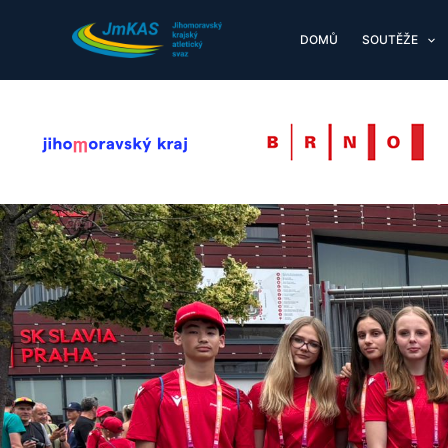
Přeskočit
na
DOMŮ
SOUTĚŽE
obsah