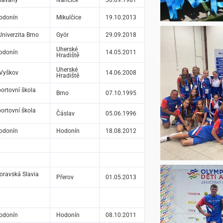
lavany
Ivančice
30.09.1981
odonín
Mikulčice
19.10.2013
niverzita Brno
Györ
29.09.2018
Uherské
odonín
14.05.2011
Hradiště
Uherské
Vyškov
14.06.2008
Hradiště
ortovní škola
Brno
07.10.1995
ortovní škola
Čáslav
05.06.1996
odonín
Hodonín
18.08.2012
ravská Slavia
Přerov
01.05.2013
odonín
Hodonín
08.10.2011