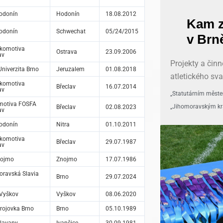
odonín
Hodonín
18.08.2012
odonín
Schwechat
05/24/2015
okomotiva
Ostrava
23.09.2006
av
Projekty a čin
niverzita Brno
Jeruzalem
01.08.2018
atletického sv
okomotiva
Břeclav
16.07.2014
av
„Statutárním měst
motiva FOSFA
„Jihomoravským kr
Břeclav
02.08.2023
av
odonín
Nitra
01.10.2011
okomotiva
Břeclav
29.07.1987
av
nojmo
Znojmo
17.07.1986
ravská Slavia
Brno
29.07.2024
Vyškov
Vyškov
08.06.2020
rojovka Brno
Brno
05.10.1989