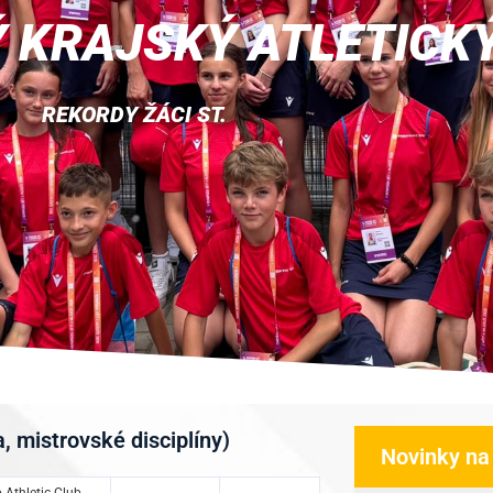
 KRAJSKÝ ATLETICK
REKORDY ŽÁCI ST.
 mistrovské disciplíny)
Novinky na