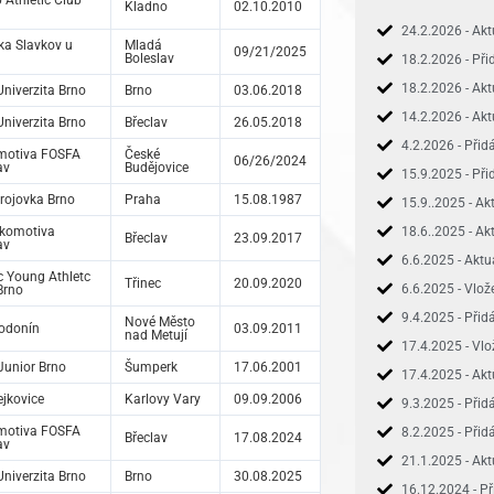
Athletic Club
Kladno
02.10.2010
24.2.2026 - Ak
ika Slavkov u
Mladá
09/21/2025
Boleslav
18.2.2026 - Př
18.2.2026 - Akt
niverzita Brno
Brno
03.06.2018
14.2.2026 - Ak
niverzita Brno
Břeclav
26.05.2018
4.2.2026 - Při
motiva FOSFA
České
06/26/2024
av
Budějovice
15.9.2025 - Př
rojovka Brno
Praha
15.08.1987
15.9..2025 - Ak
okomotiva
18.6..2025 - Ak
Břeclav
23.09.2017
av
6.6.2025 - Aktu
c Young Athletc
Třinec
20.09.2020
6.6.2025 - Vlo
Brno
9.4.2025 - Při
Nové Město
odonín
03.09.2011
nad Metují
17.4.2025 - Vl
unior Brno
Šumperk
17.06.2001
17.4.2025 - Ak
jkovice
Karlovy Vary
09.09.2006
9.3.2025 - Při
motiva FOSFA
8.2.2025 - Při
Břeclav
17.08.2024
av
21.1.2025 - Ak
niverzita Brno
Brno
30.08.2025
16.12.2024 - 