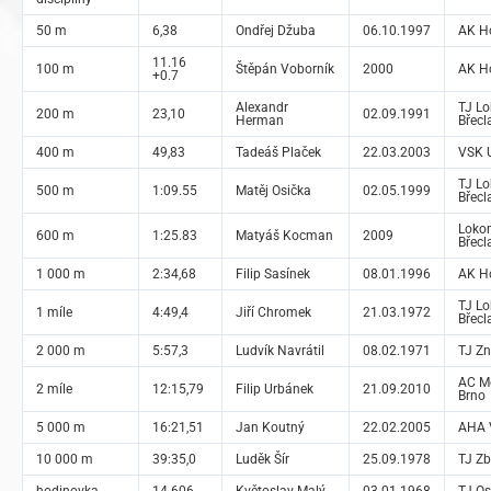
50 m
6,38
Ondřej Džuba
06.10.1997
AK H
11.16
100 m
Štěpán Voborník
2000
AK H
+0.7
Alexandr
TJ L
200 m
23,10
02.09.1991
Herman
Břecl
400 m
49,83
Tadeáš Plaček
22.03.2003
VSK U
TJ L
500 m
1:09.55
Matěj Osička
02.05.1999
Břecl
Loko
600 m
1:25.83
Matyáš Kocman
2009
Břecl
1 000 m
2:34,68
Filip Sasínek
08.01.1996
AK H
TJ L
1 míle
4:49,4
Jiří Chromek
21.03.1972
Břecl
2 000 m
5:57,3
Ludvík Navrátil
08.02.1971
TJ Z
AC Mo
2 míle
12:15,79
Filip Urbánek
21.09.2010
Brno
5 000 m
16:21,51
Jan Koutný
22.02.2005
AHA 
10 000 m
39:35,0
Luděk Šír
25.09.1978
TJ Zb