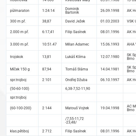
hodinovka
14 606
Květoslav Malý
03.01.1968
TJ Os
Dominik
půlmaraton
1:24:14
26.09.1998
AK H
Bartoník
300 m př.
38,87
David Ježek
01.03.2003
VSK U
2.000 m př.
6:17,41
Filip Sasínek
08.01.1996
AK H
3.000 m př.
10:51.47
Milan Adamec
15.06.1993
AHA 
SK Sp
trojskok
13,81
Lukáš Klíma
12.07.1980
Brno
SK Sp
Míček 150 g
87,94
Tomáš Sláma
14.04.1981
Brno
spr.trojboj
2 101
Ondřej Džuba
06.10.1997
AK H
(50-60-100)
6,38-7,52-11,90
spr.trojboj
AC Mo
(60-100-200)
2 144
Matouš Vojtek
19.04.1998
Brno
/7,55-11,72
-23,48/
klas.pětiboj
2 712
Filip Sasínek
08.01.1996
AK H