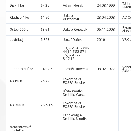
TJ L
Disk 1 kg
54,25
Adam Horák
24.08.1999
Břecl
Jakub
Kladivo 4 kg
61,56
23.04.2003
AC Če
Kratochvíl
Bystr
Oštěp 600 g
63,61
Jakub Kopeček
05.11.2003
club 
devítiboj
5 828
Josef Dufek
2010
VSK U
13,58-45,65-320-
44,16-7,53-571-
15,62-182-
3:12,12
Sokol
3 000 m chůze
14:37,5
Tomáš Hlavenka
08.02.1977
Žabo
Lokomotiva
4 x 60 m
26.77
FOSFA Břeclav
Bína-Smolík-
Drobilič-Varga
Lokomotiva
4 x 300 m
2:25.15
FOSFA Břeclav
Lang-Varga-
Drobilič-Smolík
Nemistrovské
disciplíny