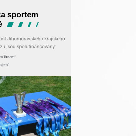
nost Jihomoravského krajského
azu jsou spolufinancovány:
em Brnem“
ajem“