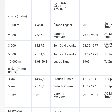
5,28-34,68-
24,21-30,35-
4:27,07
chůze (dráha)
Jump 
1 000 m
4:45,0
Šimon Legner
2011
Brno
Jaromír
AC Mo
2 000 m
9:53,14
22.03.2003
Morávek
Brno
Sokol
3 000 m
14:37,5
Tomáš Hlavenka
08.02.1977
Žabo
5 000 m
25:31,5
Tomáš Hlavenka
08.02.1977
TJ So
10 000 m
1:08:59.8
Luboš Žitňan
1969
TJ Z
chůze (mimo
dráhu)
3 km
14:47,6
Oldřich Klimeš
15.02.1945
TJ Sp
5 km
25:13,0
Oldřich Klimeš
15.02.1945
TJ Sp
Jaromír
AC Mo
10 km
58:16
22.03.2003
Morávek
Brno
Mistrovské