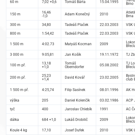
Jump 
60 m
7,02 +0,6
Tomáš Bárta
15.04.1995
Brno
16,46
Atlet
150 m
Adam Konečný
2010
-1,0
Brna
300 m
34,80
Tadeáš Plaček
22.03.2003
VSK U
800 m
1:54,42
Tadeáš Plaček
22.03.2003
VSK U
Loko
1 500 m
4:02.73
Matyáš Kocman
2009
Břecl
3 000 m
9:05,81
Jan Košík
19.11.1972
TJ Zb
13,18
Tomáš
TJ L
100 m př.
05.08.2002
+1,0
Oberndorfer
Břecl
25,23
Bystr
200 m př.
David Kovář
23.02.2005
+1,4
club 
1 500 m př.
4:25,74
Filip Sasínek
08.01.1996
AK H
výška
205
Daniel Kolenčík
03.02.1986
ACP J
tyč
400
Jaroslav Chlebík
1991
AC Če
Loko
dálka
684 +1,0
Lukáš Drobilič
2009
Břecl
Koule 4 kg
17,10
Josef Dufek
2010
VSK U