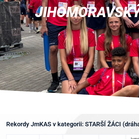
JIHOMORAVSKÝ
Rekordy JmKAS v kategorii: STARŠÍ ŽÁCI (dráha,