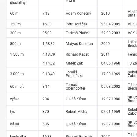
HALA
disciplíny
Atlet
60 m
7,13
Adam Konečný
2010
Brna
150 m
16,80
Petr Horáček
26.04.2005
VSK U
300 m
35,09
Tadeáš Plaček
22.03.2003
VSK U
Loko
800 m
1:58,82
Matyáš Kocman
2009
Břecl
1 500 m
4:13.79
Richard Kacetl
2011
Fénix
4:14,32
Marek Žák
04.05.1968
TJ Zb
Tomáš
Sokol
3 000 m
9:13,49
17.03.1969
Procházka
Žabo
Tomáš
TJ L
60 m př.
8,14
05.08.2002
Oberndorfer
Břecl
SK Sp
výška
204
Lukáš Klíma
12.07.1980
Brno
Sokol
tyč
370
Robert Michal
07.01.1969
Žabo
SK Sp
dálka
686
Lukáš Klíma
12.07.1980
Brno
TJ L
koule 4kg
16,33
Richard Březovič
2007