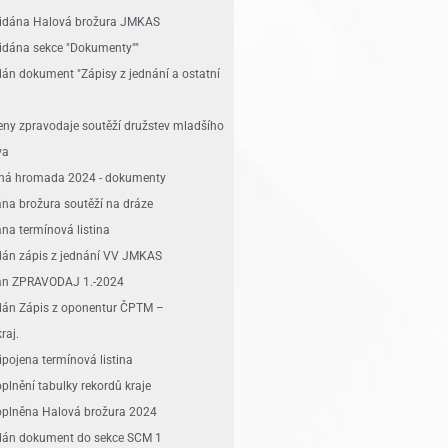
řidána Halová brožura JMKAS
řidána sekce "Dokumenty""
dán dokument "Zápisy z jednání a ostatní
ženy zpravodaje soutěží družstev mladšího
va
lná hromada 2024 - dokumenty
ána brožura soutěží na dráze
ána termínová listina
idán zápis z jednání VV JMKAS
dán ZPRAVODAJ 1.-2024
idán Zápis z oponentur ČPTM –
raj.
ipojena termínová listina
plnění tabulky rekordů kraje
oplněna Halová brožura 2024
idán dokument do sekce SCM 1