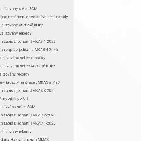
tualizovány sekce SCM
idáno oznámení o svolání valné hromady
ualizovány atletické kluby
tualizovány rekordy
dán zápis z jednání JMKAS 1-2026
idán zápis z jednání JMKAS 4-2025
tualizována sekce kontakty
tualizována sekce Atletické kluby
alizovány rekordy
ženy brožury na dráze JMKAS a MaS
dán zápis z jednání JMKAS 3-2025
oženy zápisy z VH
tualizvána sekce SCM
dán zápis z jednání JMKAS 2-2025
dán zápis z jednání JMKAS 1-2025
tualizovány rekordy
Přidána Halová brožura MMAS