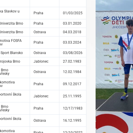
ika Slavkov u
Praha
01/03/2025
niverzita Brno
Praha
03.01.2020
niverzita Brno
Ostrava
04.03.2018
motiva FOSFA
Praha
03.03.2024
av
 Sport Blansko
Ostrava
03/08/2026
rojovka Brno
Jablonec
27.02.1983
 Brno
Ostrava
12.02.1984
vřesky
okomotiva
Praha
09.12.2017
av
ortovní škola
Jablonec
25.11.1995
 Brno
Praha
12/17/1983
vřesky
ortovní škola
Ostrava
16.12.1995
okomotiva
Praha
12/10/2022