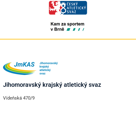
Jihomoravský krajský atletický svaz
Vídeňská 470/9
639 00 Brno – Štýřice
+420 606 333 997
www.jmkas.cz