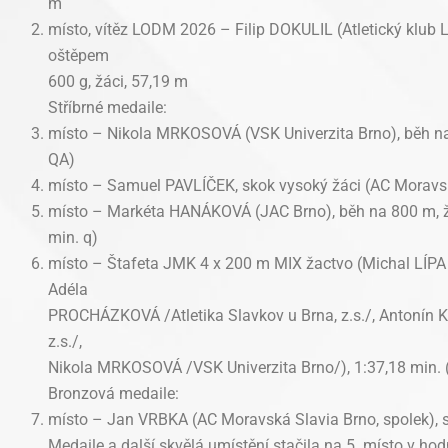
m
místo, vítěz LODM 2026 – Filip DOKULIL (Atletický klub 
oštěpem
600 g, žáci, 57,19 m
Stříbrné medaile:
místo – Nikola MRKOSOVÁ (VSK Univerzita Brno), běh na 6
QA)
místo – Samuel PAVLÍČEK, skok vysoký žáci (AC Moravský
místo – Markéta HANÁKOVÁ (JAC Brno), běh na 800 m, žá
min. q)
místo – Štafeta JMK 4 x 200 m MIX žactvo (Michal LÍPA /
Adéla
PROCHÁZKOVÁ /Atletika Slavkov u Brna, z.s./, Antonín K
z.s./,
Nikola MRKOSOVÁ /VSK Univerzita Brno/), 1:37,18 min. (
Bronzová medaile:
místo – Jan VRBKA (AC Moravská Slavia Brno, spolek), sk
Medaile a další skvělá umístění stačila na 5. místo v hodn