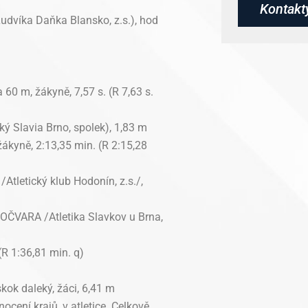
Kontakt
Ludvíka Daňka Blansko, z.s.), hod
0 m, žákyně, 7,57 s. (R 7,63 s.
 Slavia Brno, spolek), 1,83 m
kyně, 2:13,35 min. (R 2:15,28
Atletický klub Hodonín, z.s./,
OČVARA /Atletika Slavkov u Brna,
R 1:36,81 min. q)
ok daleký, žáci, 6,41 m
ocení krajů, v atletice. Celkově