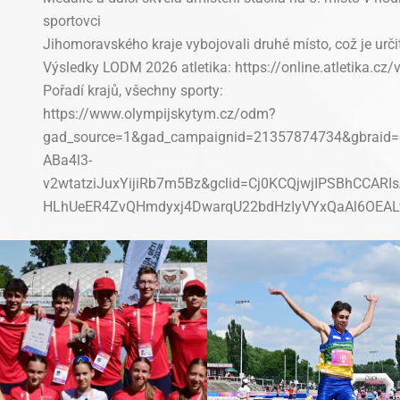
sportovci
Jihomoravského kraje vybojovali druhé místo, což je ur
Výsledky LODM 2026 atletika: https://online.atletika.cz
Pořadí krajů, všechny sporty:
https://www.olympijskytym.cz/odm?
gad_source=1&gad_campaignid=21357874734&gbraid
ABa4l3-
v2wtatziJuxYijiRb7m5Bz&gclid=Cj0KCQjwjIPSBhCCAR
HLhUeER4ZvQHmdyxj4DwarqU22bdHzIyVYxQaAl6OEA