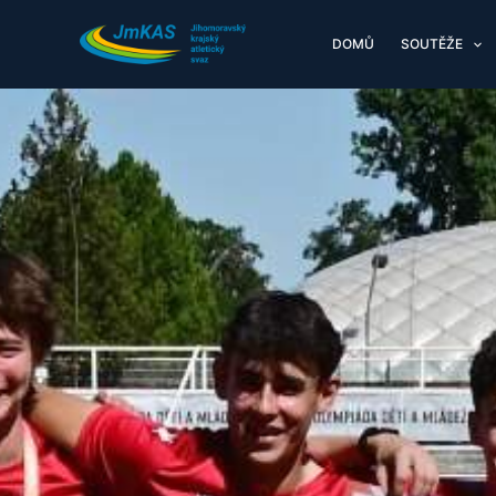
Přeskočit
na
DOMŮ
SOUTĚŽE
obsah