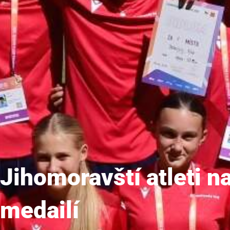
Jihomoravští atleti 
medailí