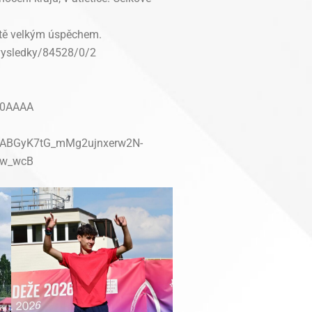
čitě velkým úspěchem.
/vysledky/84528/0/2
=0AAAA
IsABGyK7tG_mMg2ujnxerw2N-
Lw_wcB