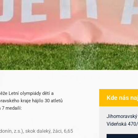
těže Letní olympiády dětí a
Kde nás na
ravského kraje hájilo 30 atletů
 7 medailí:
Jihomoravský k
Vídeňská 470/9
nín, z.s.), skok daleký, žáci, 6,65