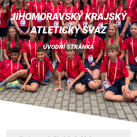
JIHOMORAVSKÝ KRAJSKÝ
ATLETICKÝ SVAZ
ÚVODNÍ STRÁNKA
Page
Page
Page
Page
Page