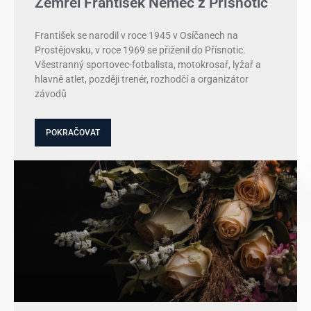
Zemřel František Němec z Přísnotic
František se narodil v roce 1945 v Osíčanech na
Prostějovsku, v roce 1969 se přiženil do Přísnotic.
Všestranný sportovec-fotbalista, motokrosař, lyžař a
hlavně atlet, později trenér, rozhodčí a organizátor
závodů
POKRAČOVAT