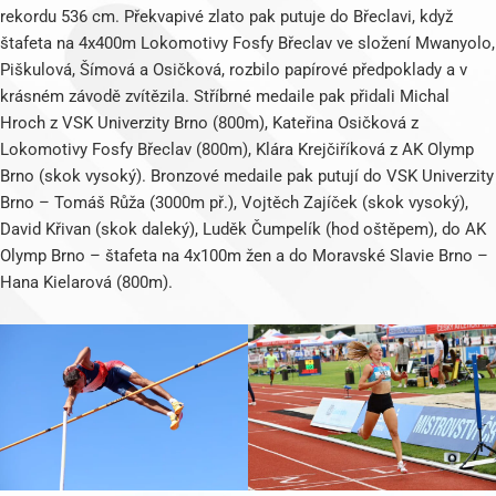
rekordu 536 cm. Překvapivé zlato pak putuje do Břeclavi, když
štafeta na 4x400m Lokomotivy Fosfy Břeclav ve složení Mwanyolo,
Piškulová, Šímová a Osičková, rozbilo papírové předpoklady a v
krásném závodě zvítězila. Stříbrné medaile pak přidali Michal
Hroch z VSK Univerzity Brno (800m), Kateřina Osičková z
Lokomotivy Fosfy Břeclav (800m), Klára Krejčiříková z AK Olymp
Brno (skok vysoký). Bronzové medaile pak putují do VSK Univerzity
Brno – Tomáš Růža (3000m př.), Vojtěch Zajíček (skok vysoký),
David Křivan (skok daleký), Luděk Čumpelík (hod oštěpem), do AK
Olymp Brno – štafeta na 4x100m žen a do Moravské Slavie Brno –
Hana Kielarová (800m).