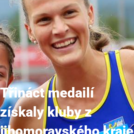
Třináct medailí
získaly kluby z
jihomoravského kraje