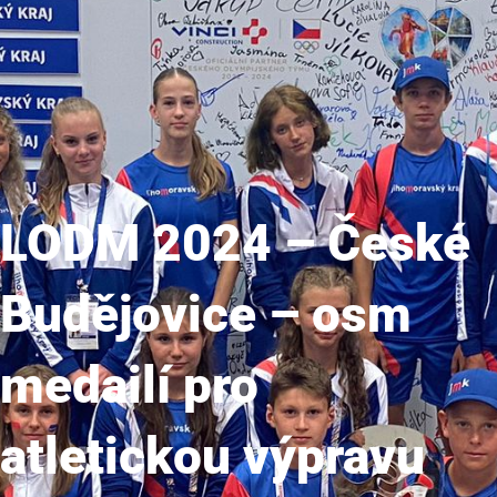
LODM 2024 – České
Budějovice – osm
medailí pro
atletickou výpravu