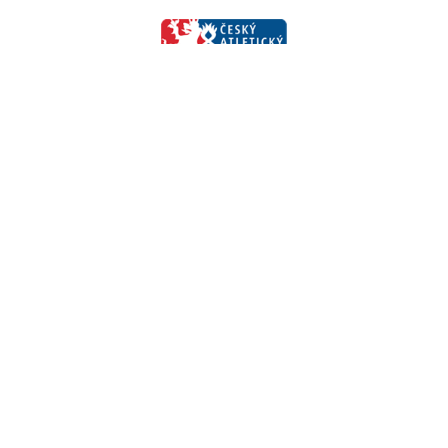
Jihomoravský krajský atletický svaz
Vídeňská 470/9
639 00 Brno – Štýřice
+420 606 333 997
www.jmkas.cz