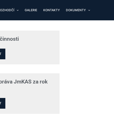
OZHODČÍ
GALERIE
KONTAKTY
DOKUMENTY
činnosti
T
zpráva JmKAS za rok
T