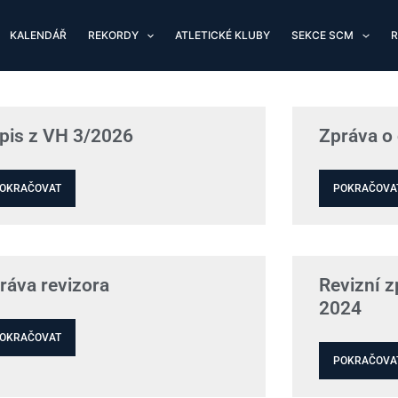
KALENDÁŘ
REKORDY
ATLETICKÉ KLUBY
SEKCE SCM
R
Page
Page
Page
pis z VH 3/2026
Zpráva o 
OKRAČOVAT
POKRAČOVA
ráva revizora
Revizní 
2024
OKRAČOVAT
POKRAČOVA