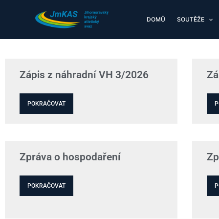
Přeskočit
na
DOMŮ
SOUTĚŽE
obsah
Zápis z náhradní VH 3/2026
Zá
POKRAČOVAT
P
Zpráva o hospodaření
Zp
POKRAČOVAT
P