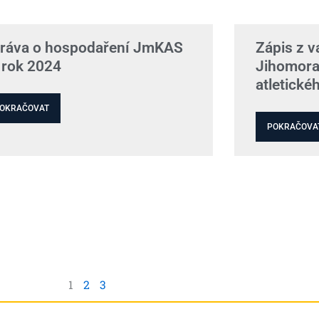
ráva o hospodaření JmKAS
Zápis z 
 rok 2024
Jihomora
atletické
OKRAČOVAT
POKRAČOVA
1
2
3