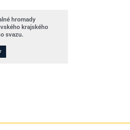
valné hromady
vského krajského
ho svazu.
T