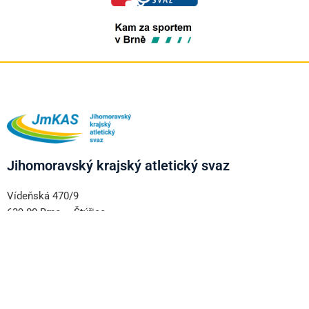
Jihomoravský krajský atletický svaz
Vídeňská 470/9
639 00 Brno – Štýřice
+420 606 333 997
www.jmkas.cz
Důležité informace