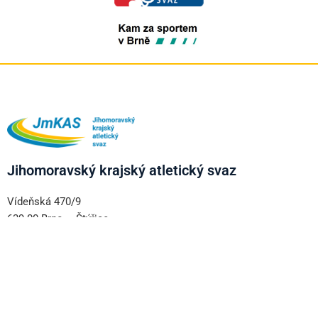
Jihomoravský krajský atletický svaz
Vídeňská 470/9
639 00 Brno – Štýřice
+420 606 333 997
www.jmkas.cz
Důležité informace