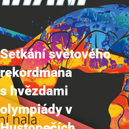
Setkání světového
rekordmana
s hvězdami
olympiády v
Hustopečích