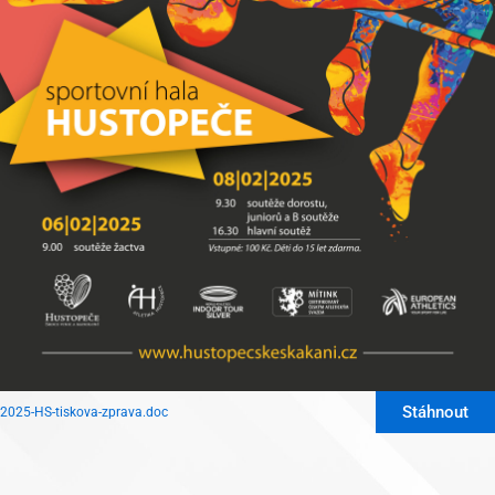
Stáhnout
2025-HS-tiskova-zprava.doc