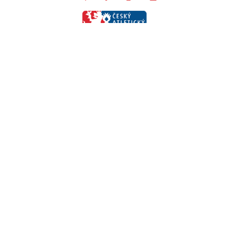
Jihomoravský krajský atletický svaz
Vídeňská 470/9
639 00 Brno – Štýřice
+420 606 333 997
www.jmkas.cz