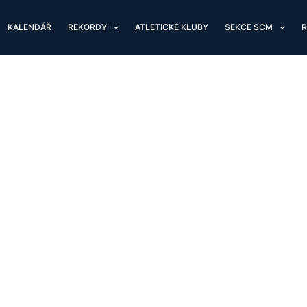
KALENDÁŘ
REKORDY
ATLETICKÉ KLUBY
SEKCE SCM
R
PTM