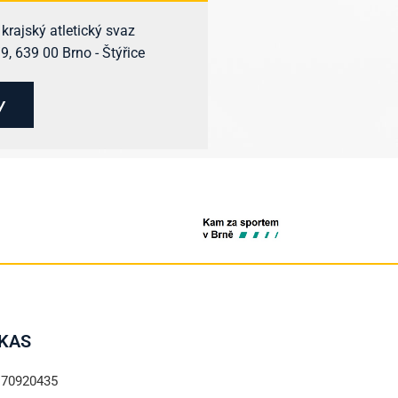
rajský atletický svaz
, 639 00 Brno - Štýřice
y
KAS
 70920435