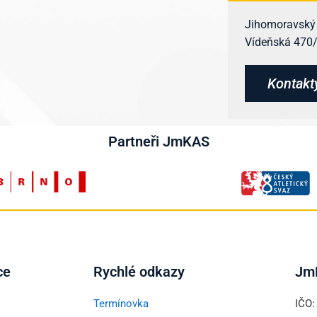
Jihomoravský k
Vídeňská 470/9
Kontakt
Partneři JmKAS
ce
Rychlé odkazy
Jm
Termínovka
IČO: